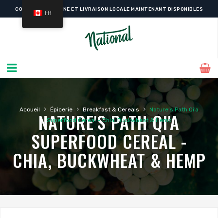
COMMANDE EN LIGNE ET LIVRAISON LOCALE MAINTENANT DISPONIBLES
FR
›
›
›
Accueil
Épicerie
Breakfast & Cereals
Nature’s Path Qi’a
NATURE'S PATH QI'A
Superfood Cereal – Chia, Buckwheat & Hemp
SUPERFOOD CEREAL -
CHIA, BUCKWHEAT & HEMP