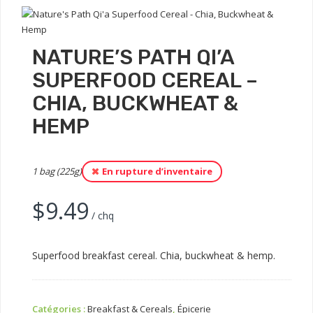
NATURE’S PATH QI’A
SUPERFOOD CEREAL –
CHIA, BUCKWHEAT &
HEMP
1 bag (225g)
En rupture d’inventaire
$
9.49
/ chq
Superfood breakfast cereal. Chia, buckwheat & hemp.
Catégories :
Breakfast & Cereals
,
Épicerie