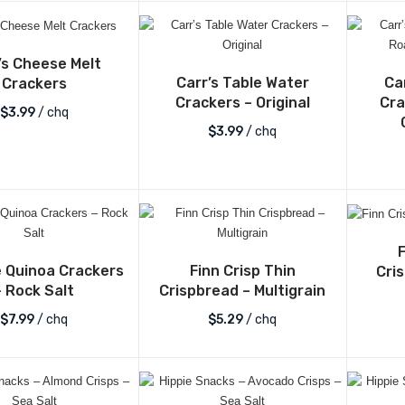
’s Cheese Melt
Carr’s Table Water
Ca
Crackers
Crackers – Original
Cra
$
3.99
/ chq
$
3.99
/ chq
e Quinoa Crackers
Finn Crisp Thin
Cris
– Rock Salt
Crispbread – Multigrain
$
7.99
/ chq
$
5.29
/ chq