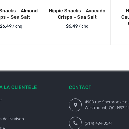
 Snacks – Almond
Hippie Snacks – Avocado
H
sps – Sea Salt
Crisps – Sea Salt
Cau
$
6.49
/ chq
$
6.49
/ chq
À LA CLIENTÈLE
CONTACT
e
4903 rue Sherbrooke o
Westmount, QC, H3Z 1
 de livraison
(514) 484-3541
tie