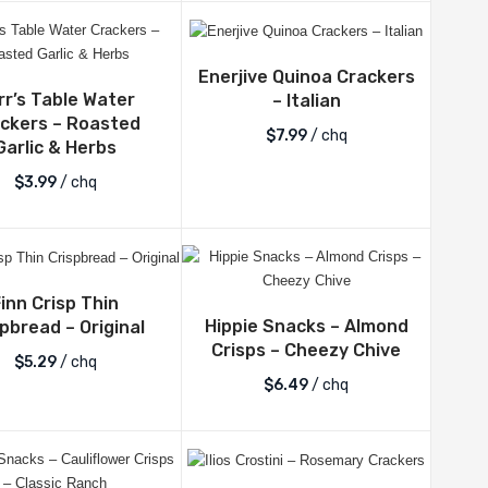
Enerjive Quinoa Crackers
rr’s Table Water
– Italian
ckers – Roasted
$
7.99
/ chq
Garlic & Herbs
$
3.99
/ chq
Finn Crisp Thin
Hippie Snacks – Almond
pbread – Original
Crisps – Cheezy Chive
$
5.29
/ chq
$
6.49
/ chq