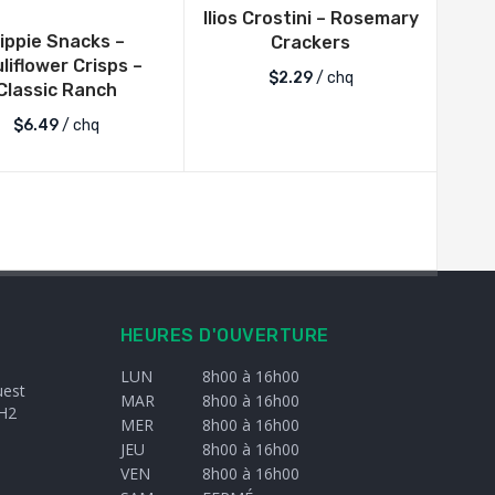
Ilios Crostini – Rosemary
ippie Snacks –
Crackers
liflower Crisps –
$
2.29
/ chq
Classic Ranch
$
6.49
/ chq
HEURES D'OUVERTURE
LUN
8h00 à 16h00
uest
MAR
8h00 à 16h00
H2
MER
8h00 à 16h00
JEU
8h00 à 16h00
VEN
8h00 à 16h00