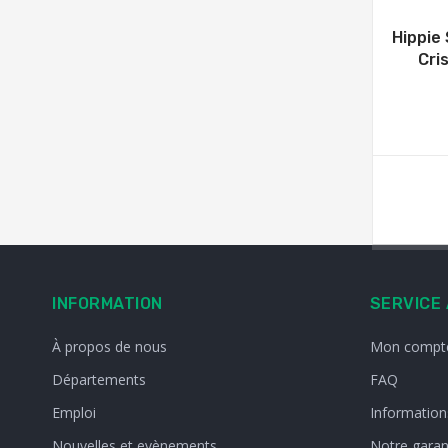
Hippie
Cri
INFORMATION
SERVICE 
À propos de nous
Mon compt
Départements
FAQ
Emploi
Informations
Nouvelles et evènements
Notre garan