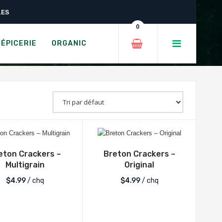
LES
0
ÉPICERIE
ORGANIC
eton Crackers –
Breton Crackers –
Multigrain
Original
$
4.99
/ chq
$
4.99
/ chq