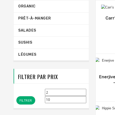
ORGANIC
Carr
PRÊT-À-MANGER
SALADES
SUSHIS
LÉGUMES
FILTRER PAR PRIX
Enerjiv
Prix
Prix
min
max
FILTRER