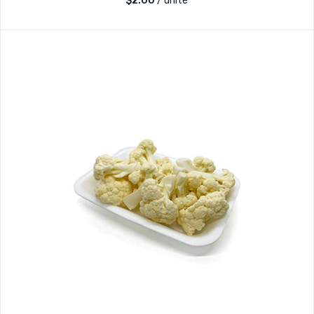
$
2.00
/ unité