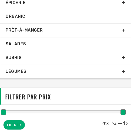
ÉPICERIE
ORGANIC
PRÊT-À-MANGER
SALADES
SUSHIS
LÉGUMES
FILTRER PAR PRIX
Pr
Pr
Prix :
$2
—
$6
FILTRER
m
m