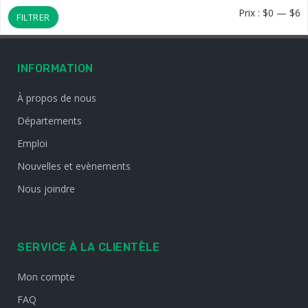
Pr
Pr
Prix :
$0
—
$6
FILTRER
m
m
INFORMATION
À propos de nous
Départements
Emploi
Nouvelles et evènements
Nous joindre
SERVICE À LA CLIENTÈLE
Mon compte
FAQ