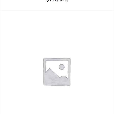
$3.99
/ 100g