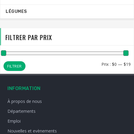
LÉGUMES
FILTRER PAR PRIX
Pr
Pr
Prix :
$0
—
$19
FILTRER
m
m
INFORMATION
À propos de nous
Départements
Emploi
Nouvelles et evènements