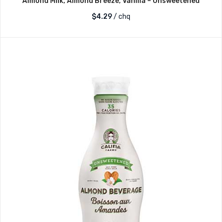
Almond Milk, Almond Breeze, Vanilla – Unsweetened
$
4.29
/ chq