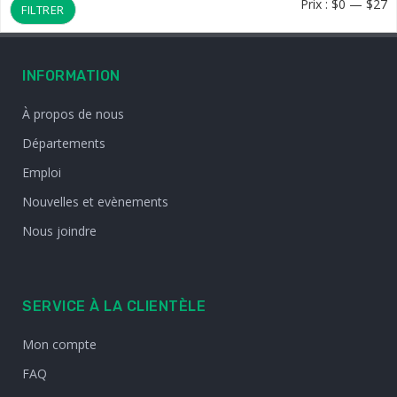
Pr
Pr
Prix :
$0
—
$27
FILTRER
m
m
INFORMATION
À propos de nous
Départements
Emploi
Nouvelles et evènements
Nous joindre
SERVICE À LA CLIENTÈLE
Mon compte
FAQ