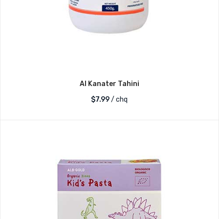
Al Kanater Tahini
$
7.99
/ chq