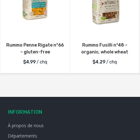
Rummo Penne Rigate n°66
Rummo Fusilli n°48 –
– gluten-free
organic, whole wheat
$
4.99
/ chq
$
4.29
/ chq
INFORMATION
À propos de nous
Départements