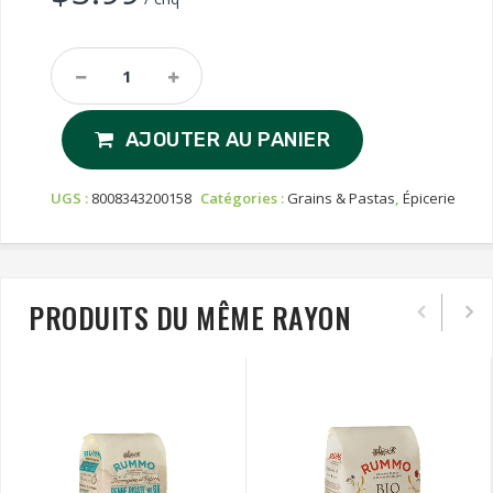
Rummo
Fettucce
N°15
AJOUTER AU PANIER
Quantity
UGS :
8008343200158
Catégories :
Grains & Pastas
,
Épicerie
PRODUITS DU MÊME RAYON