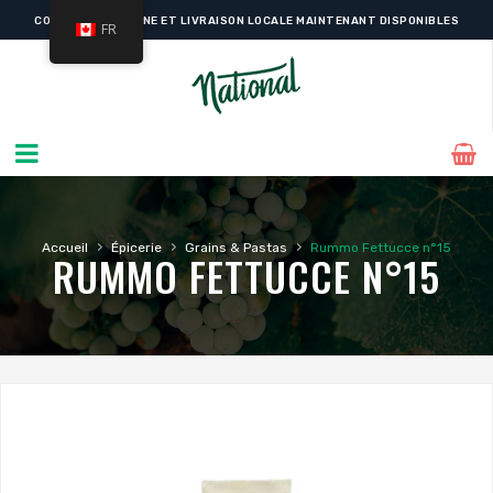
COMMANDE EN LIGNE ET LIVRAISON LOCALE MAINTENANT DISPONIBLES
FR
›
›
›
Accueil
Épicerie
Grains & Pastas
Rummo Fettucce n°15
RUMMO FETTUCCE N°15