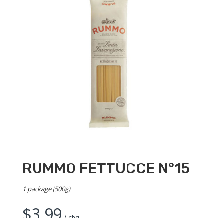
RUMMO FETTUCCE N°15
1 package (500g)
$
3.99
/ chq