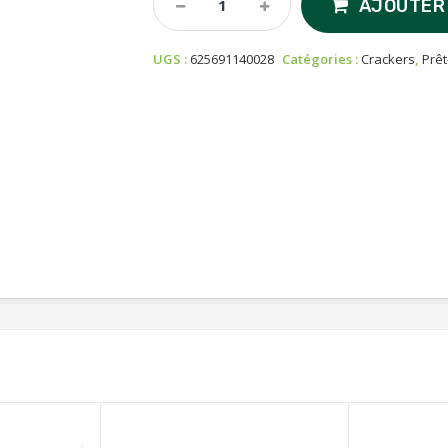
AJOUTER 
Snacks
-
UGS :
625691140028
Catégories :
Crackers
,
Prê
Avocado
Crisps
-
Sea
Salt
Quantity