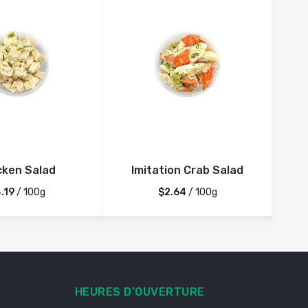
cken Salad
Imitation Crab Salad
.19
/ 100g
$2.64
/ 100g
HEURES D'OUVERTURE