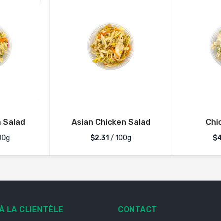
 Salad
Asian Chicken Salad
Chi
00g
$2.31
/ 100g
$4
À LA CLIENTÈLE
CONTACT