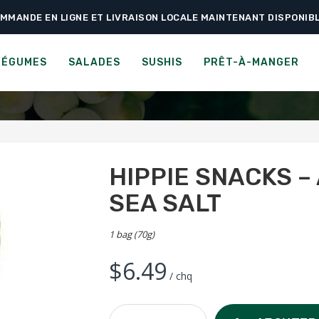
MMANDE EN LIGNE ET LIVRAISON LOCALE MAINTENANT DISPONIB
›
›
›
ueil
Prêt-à-manger
Crackers
Hippie Snacks – Avocado Crisps – Sea 
ACKS - AVOCADO CRISPS 
LÉGUMES
SALADES
SUSHIS
PRÊT-À-MANGER
HIPPIE SNACKS –
SEA SALT
1 bag (70g)
$
6.49
/ chq
Hippie