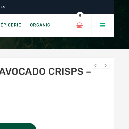
LES
Salt
0
- SEA SALT
ÉPICERIE
ORGANIC
 AVOCADO CRISPS –