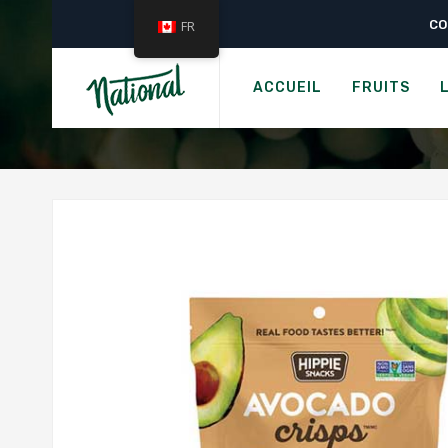
CO
FR
Acc
HIPPIE SN
ACCUEIL
FRUITS