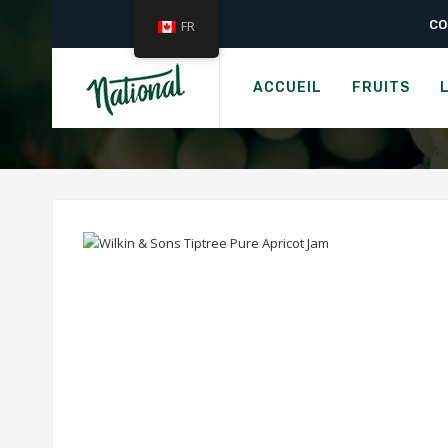
CO
FR
A
WILKIN 
ACCUEIL
FRUITS