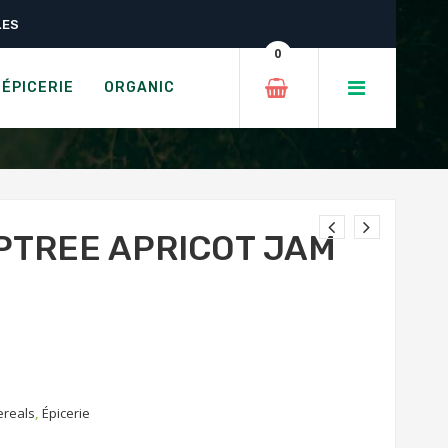
LES
am
0
ICOT JAM
ÉPICERIE
ORGANIC
IPTREE APRICOT JAM
ereals
,
Épicerie