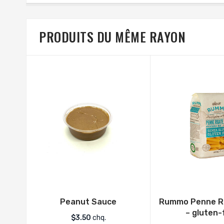
PRODUITS DU MÊME RAYON
Peanut Sauce
Rummo Penne Ri
– gluten-
$
3.50
chq.