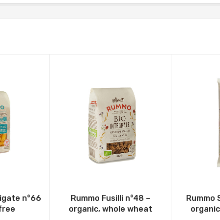
gate n°66
Rummo Fusilli n°48 –
Rummo S
free
organic, whole wheat
organic