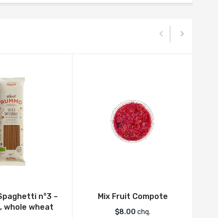
paghetti n°3 –
Mix Fruit Compote
R
, whole wheat
$
8.00
chq.