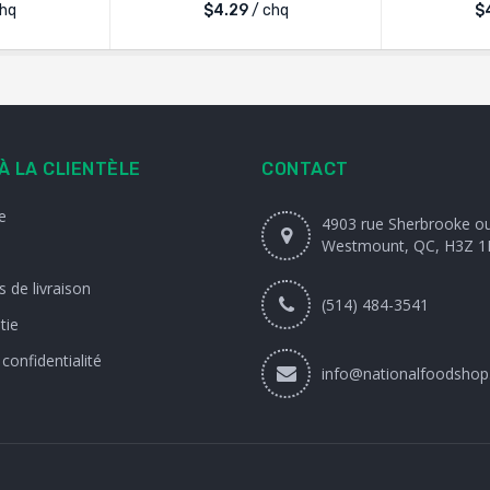
chq
$
4.29
/ chq
$
À LA CLIENTÈLE
CONTACT
e
4903 rue Sherbrooke o
Westmount, QC, H3Z 1
 de livraison
(514) 484-3541
tie
 confidentialité
info@nationalfoodshop