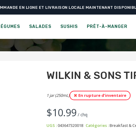
MMANDE EN LIGNE ET LIVRAISON LOCALE MAINTENANT DISPONIB
›
›
›
ccueil
Épicerie
Breakfast & Cereals
Wilkin & Sons Tiptree Apricot J
& SONS TIPTREE PURE APR
LÉGUMES
SALADES
SUSHIS
PRÊT-À-MANGER
WILKIN & SONS T
1 jar (250mL)
En rupture d’inventaire
$
10.99
/ chq
UGS :
043647320018
Catégories :
Breakfast & C