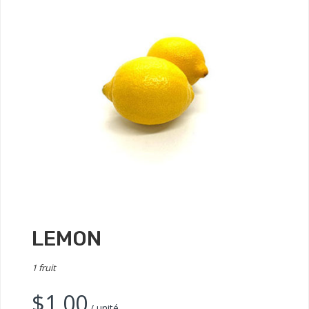
LEMON
1 fruit
$
1.00
/ unité