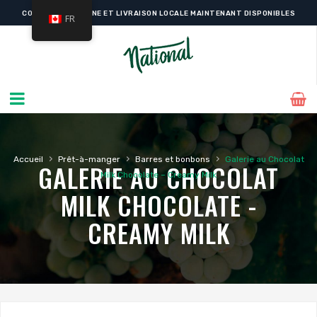
COMMANDE EN LIGNE ET LIVRAISON LOCALE MAINTENANT DISPONIBLES
FR
›
›
›
Accueil
Prêt-à-manger
Barres et bonbons
Galerie au Chocolat
GALERIE AU CHOCOLAT
Milk Chocolate – Creamy Milk
MILK CHOCOLATE -
CREAMY MILK