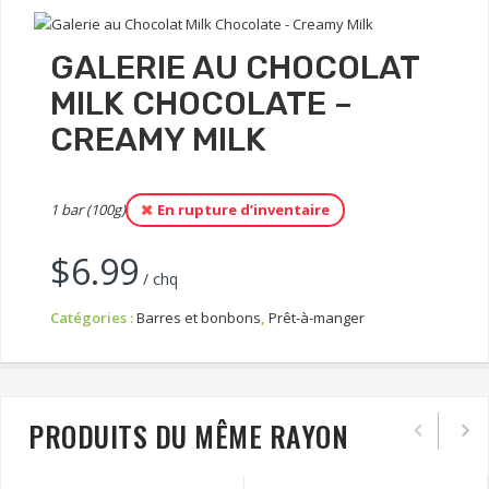
GALERIE AU CHOCOLAT
MILK CHOCOLATE –
CREAMY MILK
1 bar (100g)
En rupture d’inventaire
$
6.99
/ chq
Catégories :
Barres et bonbons
,
Prêt-à-manger
PRODUITS DU MÊME RAYON