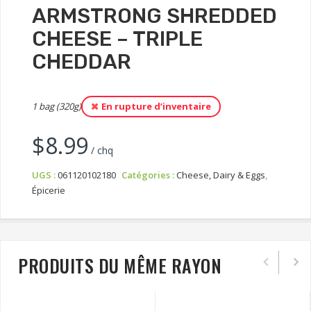
ARMSTRONG SHREDDED
CHEESE – TRIPLE
CHEDDAR
1 bag (320g)
En rupture d’inventaire
$
8.99
/ chq
UGS :
061120102180
Catégories :
Cheese, Dairy & Eggs
,
Épicerie
PRODUITS DU MÊME RAYON