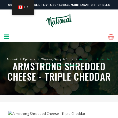
COMMANDE EN LIGNE ET LIVRAISON LOCALE MAINTENANT DISPONIBLES
FR
›
›
›
Accueil
Épicerie
Cheese, Dairy & Eggs
Armstrong Shredded
ARMSTRONG SHREDDED
Cheese – Triple Cheddar
CHEESE - TRIPLE CHEDDAR